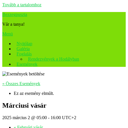
Tovább a tartalomhoz
Bezzegpuszta
Vár a tanya!
Menü
Nyitólap
Galéria
Foglalás
Rendezvények a Hodályban
Események
« Összes Események
Ez az esemény elmúlt.
Márciusi vásár
2025 március 2 @ 05:00
-
16:00
UTC+2
«
Februári vásár