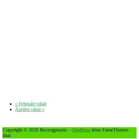
«
Februári vásár
Áprilisi vásár
»
Copyright © 2026 Bezzegpuszta
–
OnePress
téma FameThemes
által